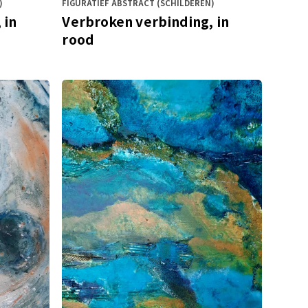
)
FIGURATIEF ABSTRACT (SCHILDEREN)
 in
Verbroken verbinding, in
rood