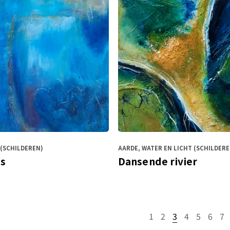
(SCHILDEREN)
AARDE, WATER EN LICHT (SCHILDERE
is
Dansende rivier
1
2
3
4
5
6
7