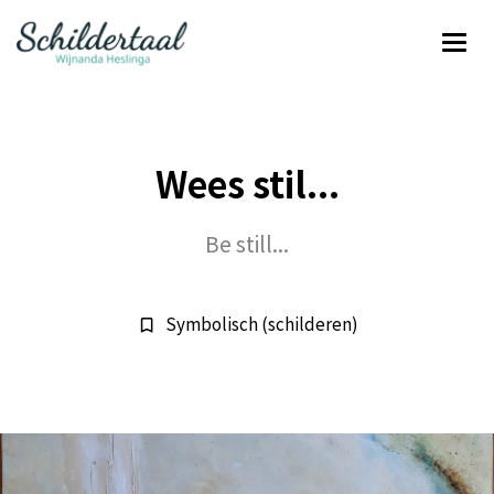
Wees stil...
Be still...
Symbolisch (schilderen)
bookmark_border