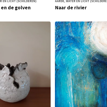
R EN LICHT (SCHILDEREN)
AARDE, WATER EN LICHT (SCHILDERE
 en de golven
Naar de rivier