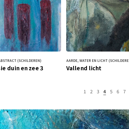
ABSTRACT (SCHILDEREN)
AARDE, WATER EN LICHT (SCHILDERE
ie duin en zee 3
Vallend licht
1
2
3
4
5
6
7