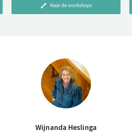
Naar de workshops
brush
Wijnanda Heslinga