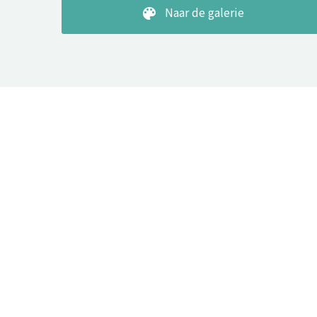
Naar de galerie
color_lens