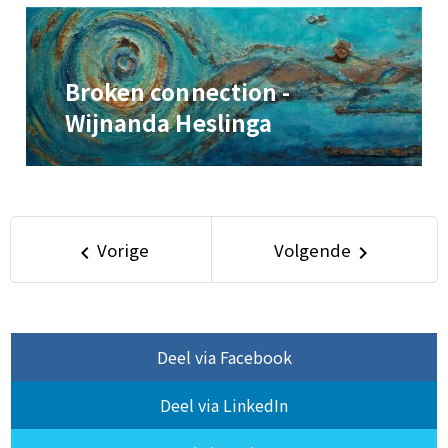
Broken connection -
Wijnanda Heslinga
Vorige
Volgende
keyboard_arrow_left
keyboard_arrow_right
Deel via Facebook
Deel via LinkedIn