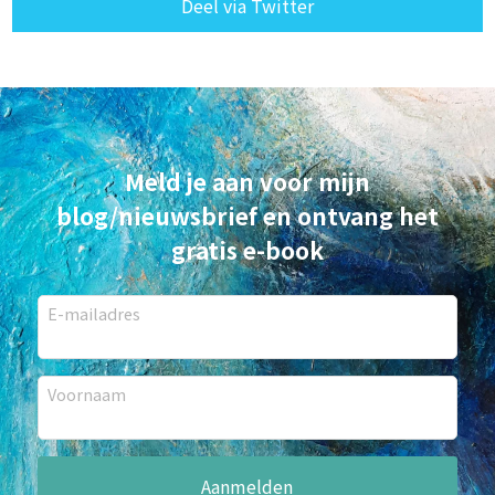
Deel via Twitter
Meld je aan voor mijn
blog/nieuwsbrief en ontvang het
gratis e-book
E-mailadres
Voornaam