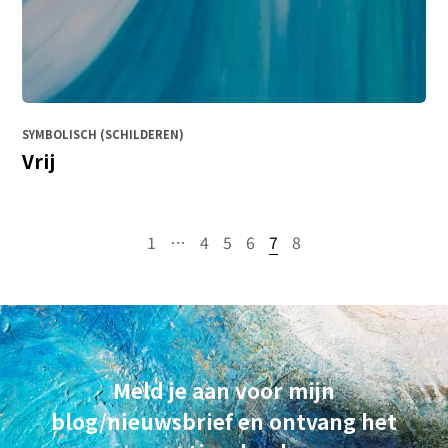
SYMBOLISCH (SCHILDEREN)
Vrij
1
…
4
5
6
7
8
Meld je aan voor mijn
blog/nieuwsbrief en ontvang het