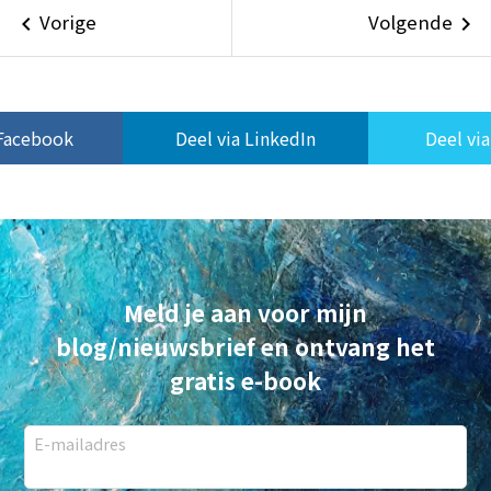
Vorige
Volgende
keyboard_arrow_left
keyboard_arrow_right
 Facebook
Deel via LinkedIn
Deel via
Meld je aan voor mijn
blog/nieuwsbrief en ontvang het
gratis e-book
E-mailadres