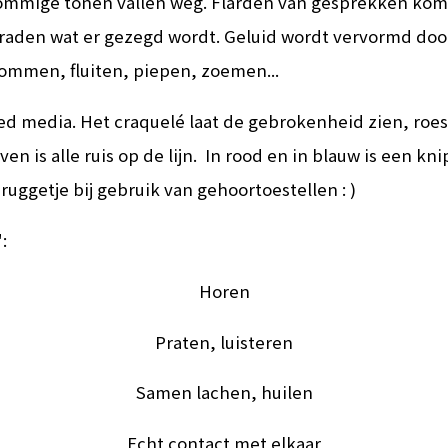
ommige tonen vallen weg. Flarden van gesprekken ko
 raden wat er gezegd wordt. Geluid wordt vervormd door
rommen, fluiten, piepen, zoemen...
ed media. Het craquelé laat de gebrokenheid zien, roes
ven is alle ruis op de lijn. In rood en in blauw is een kn
ruggetje bij gebruik van gehoortoestellen : )
:
Horen
Praten, luisteren
Samen lachen, huilen
Echt contact met elkaar