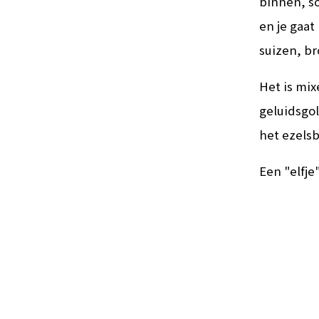
binnen, s
en je gaat
suizen, b
Het is mix
geluidsgol
het ezelsb
Een "elfje"