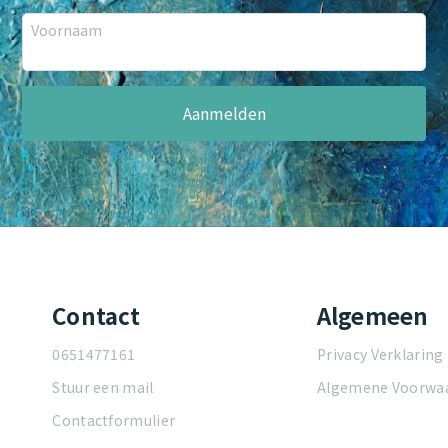
Voornaam
Contact
Algemeen
0651477161
Privacy Verklaring
Stuur een mail
Algemene Voorwa
Contactformulier