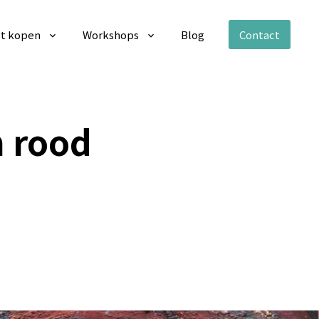
t kopen
Workshops
Blog
Contact
n rood