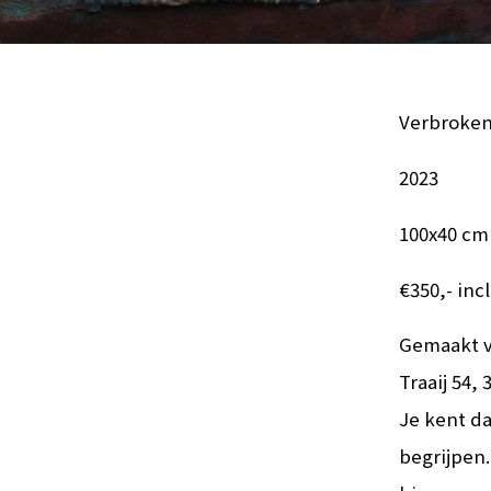
Verbroken
2023
100x40 cm
€350,- incl.
Gemaakt vo
Traaij 54,
Je kent da
begrijpen