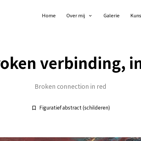
Home
Over mij
Galerie
Kuns
oken verbinding, i
Broken connection in red
Figuratief abstract (schilderen)
bookmark_border