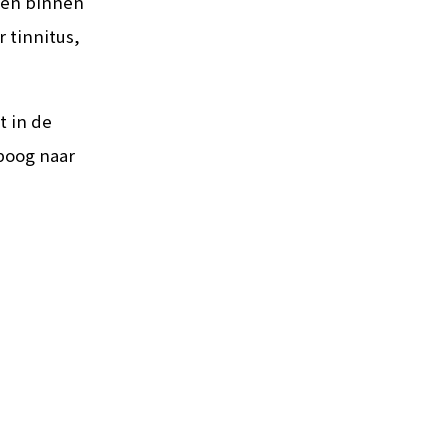
men binnen
 tinnitus,
t in de
ipoog naar