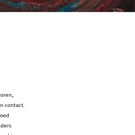
Horen,
n contact.
goed
nders