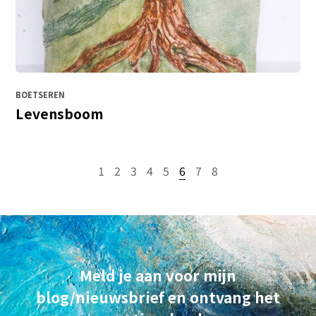
BOETSEREN
Levensboom
1
2
3
4
5
6
7
8
Meld je aan voor mijn
blog/nieuwsbrief en ontvang het