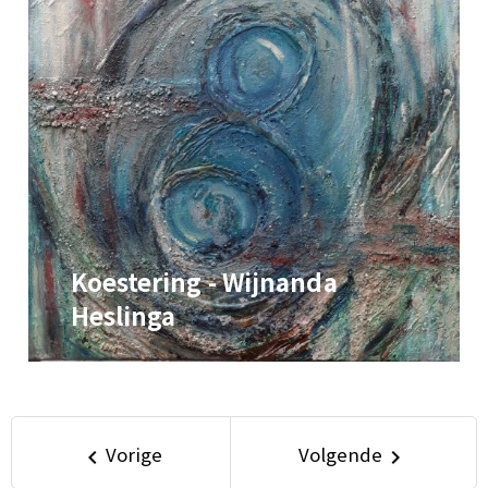
Koestering - Wijnanda
Heslinga
Vorige
Volgende
keyboard_arrow_left
keyboard_arrow_right