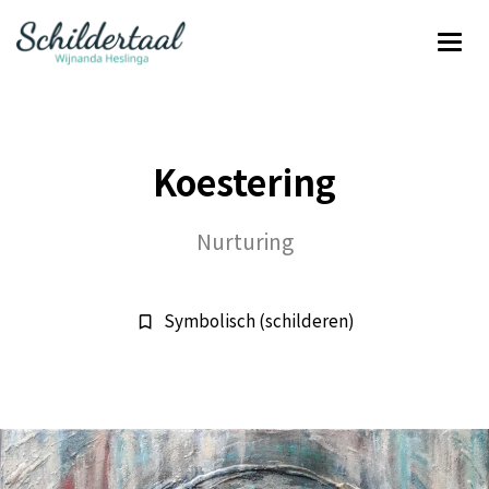
Koestering
Nurturing
Symbolisch (schilderen)
bookmark_border