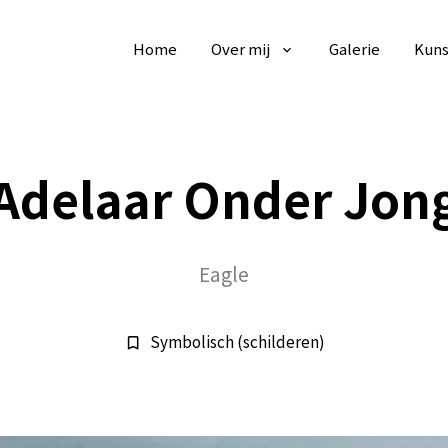
Home
Over mij
Galerie
Kuns
Adelaar Onder Jon
Eagle
Symbolisch (schilderen)
bookmark_border