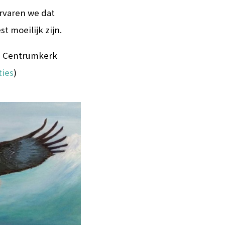
ervaren we dat
t moeilijk zijn.
in Centrumkerk
ties
)