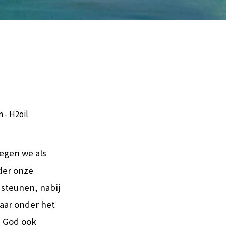
 - H2oil
iegen we als
der onze
 steunen, nabij
laar onder het
t God ook