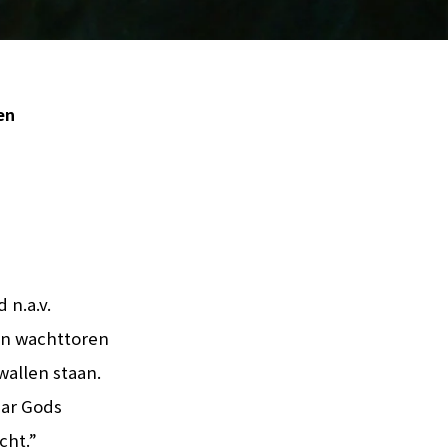
en
 n.a.v.
ijn wachttoren
allen staan.
aar Gods
cht.”