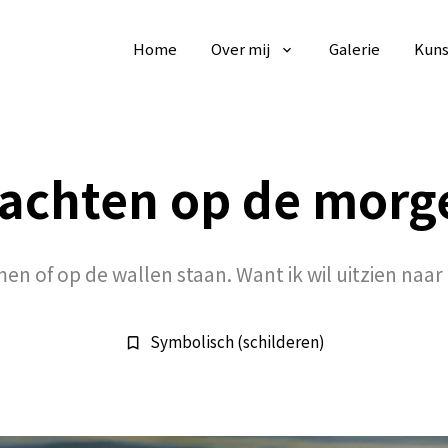
Home
Over mij
Galerie
Kuns
achten op de morg
en of op de wallen staan. Want ik wil uitzien naa
Symbolisch (schilderen)
bookmark_border