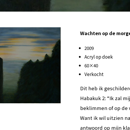
Wachten op de morg
2009
Acryl op doek
60×40
Verkocht
Dit heb ik geschilderd
Habakuk 2: “Ik zal m
beklimmen of op de w
Want ik wil uitzien n
antwoord op mijn kla