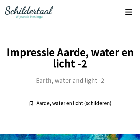
Impressie Aarde, water en
licht -2
Earth, water and light -2
Aarde, water en licht (schilderen)
bookmark_border