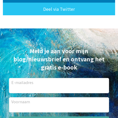
Deel via Twitter
Meld je aan voor mijn
blog/nieuwsbrief en ontvang het
gratis e-book
E-mailadres
Voornaam