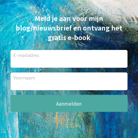
Meld je aan voor mijn
blog/nieuwsbrief en ontvang het
gratis e-book
E-mailadres
Voornaam