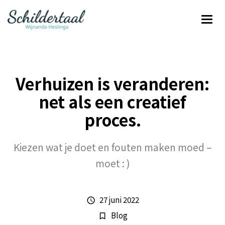
Verhuizen is veranderen:
net als een creatief
proces.
Kiezen wat je doet en fouten maken moed –
moet : )
27 juni 2022
schedule
Blog
bookmark_border