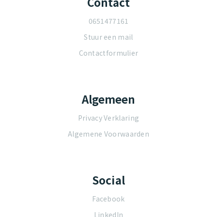
Contact
0651477161
Stuur een mail
Contactformulier
Algemeen
Privacy Verklaring
Algemene Voorwaarden
Social
Facebook
LinkedIn