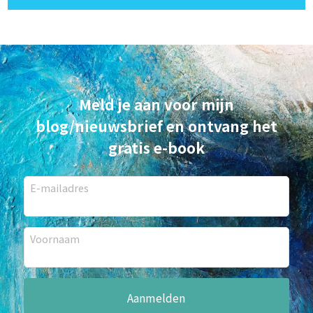
Meld je aan voor mijn
blog/nieuwsbrief en ontvang het
gratis e-book
E-mailadres
Voornaam