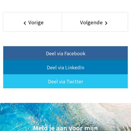
Vorige
Volgende
keyboard_arrow_left
keyboard_arrow_right
Deel via Facebook
Deel via LinkedIn
Deel via Twitter
Meld je aan voor mijn