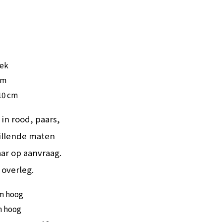
iek
cm
10 cm
 in rood, paars,
hillende maten
aar op aanvraag.
 overleg.
cm hoog
m hoog