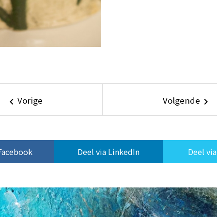
Vorige
Volgende
keyboard_arrow_left
keyboard_arrow_right
 Facebook
Deel via LinkedIn
Deel via