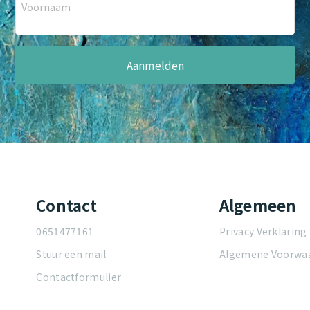
Voornaam
Contact
Algemeen
0651477161
Privacy Verklaring
Stuur een mail
Algemene Voorwa
Contactformulier