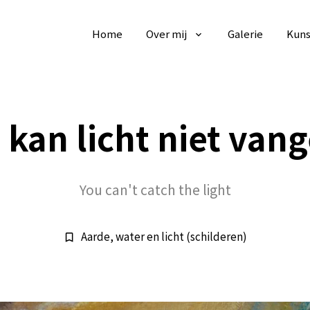
Home
Over mij
Galerie
Kuns
 kan licht niet van
You can't catch the light
Aarde, water en licht (schilderen)
bookmark_border