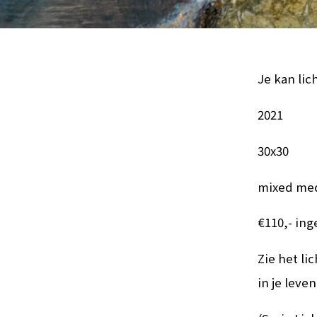
Je kan lich
2021
30x30
mixed med
€110,- inge
Zie het li
in je leve