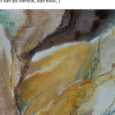
t kan als vierluik, dan €400,-)