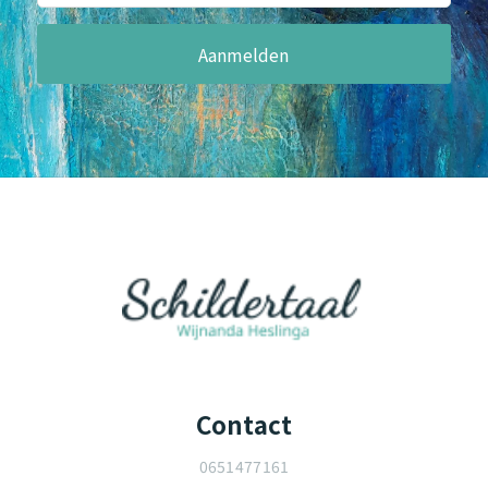
Contact
0651477161