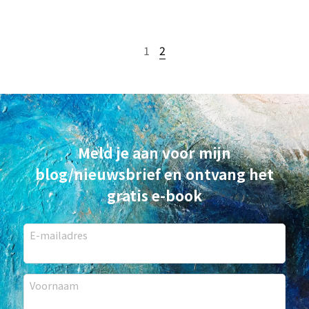
1
2
Meld je aan voor mijn
blog/nieuwsbrief en ontvang het
gratis e-book
E-mailadres
Voornaam