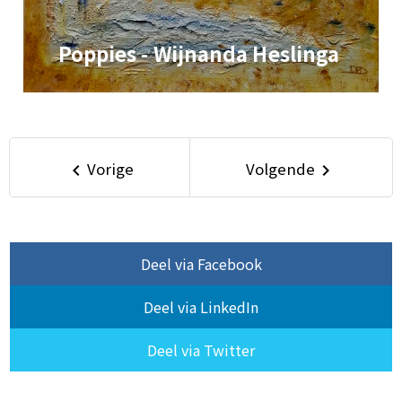
Poppies - Wijnanda Heslinga
Vorige
Volgende
keyboard_arrow_left
keyboard_arrow_right
Deel via Facebook
Deel via LinkedIn
Deel via Twitter